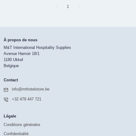
Page
1
À propos de nous
M&T International Hospitality Supplies
Avenue Hamoir 18/1
1180 Ukkel
Belgique
Contact
info@mthotelstore.be
+32 479 447 721
Légale
Conditions générales
Confidentialité