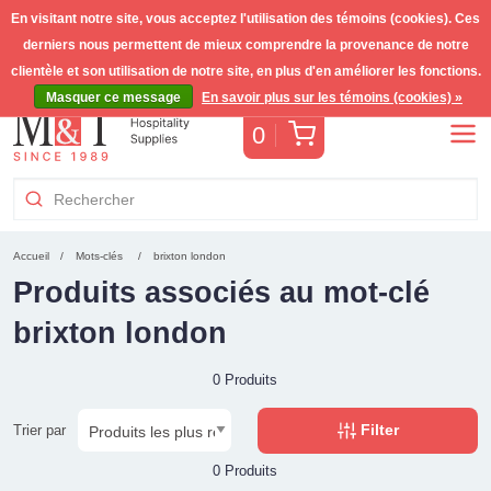
En visitant notre site, vous acceptez l'utilisation des témoins (cookies). Ces
derniers nous permettent de mieux comprendre la provenance de notre
Livraison gratuite >255€
(Benelux)
TVA incl.
clientèle et son utilisation de notre site, en plus d'en améliorer les fonctions.
Masquer ce message
En savoir plus sur les témoins (cookies) »
Panier
0
Accueil
Mots-clés
brixton london
Produits associés au mot-clé
brixton london
0 Produits
Filter
Trier par
0 Produits