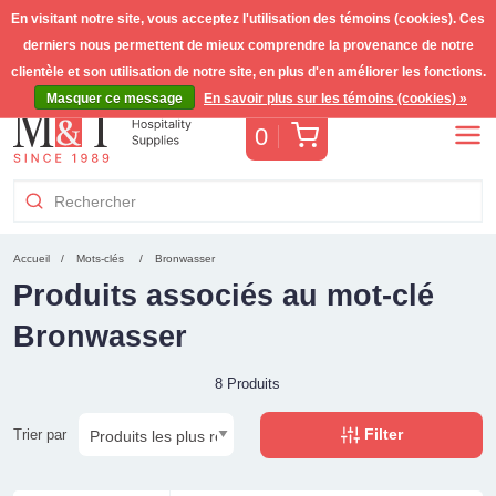
En visitant notre site, vous acceptez l'utilisation des témoins (cookies). Ces
derniers nous permettent de mieux comprendre la provenance de notre
Livraison gratuite >255€
(Benelux)
TVA incl.
clientèle et son utilisation de notre site, en plus d'en améliorer les fonctions.
Masquer ce message
En savoir plus sur les témoins (cookies) »
Panier
0
Accueil
Mots-clés
Bronwasser
Produits associés au mot-clé
Bronwasser
8 Produits
Filter
Trier par