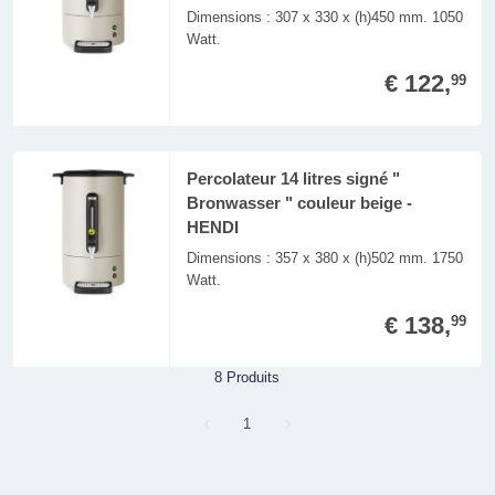
Dimensions : 307 x 330 x (h)450 mm. 1050
Watt.
€ 122,
99
Percolateur 14 litres signé "
Bronwasser " couleur beige -
HENDI
Dimensions : 357 x 380 x (h)502 mm. 1750
Watt.
€ 138,
99
8 Produits
Page
1