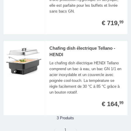
elle est parfaite pour les buffets et livrée
sans bacs GN.
€ 719,
99
Chafing dish électrique Tellano -
HENDI
Le chafing dish électrique HENDI Tellano
comprend un bac à eau, un bac GN 1/1 en
acier inoxydable et un couvercle avec
poignée cool-touch. La température se
règle facilement de 30 °C à 85 °C grâce à
un bouton rotatif.
€ 164,
99
3 Produits
Page
1