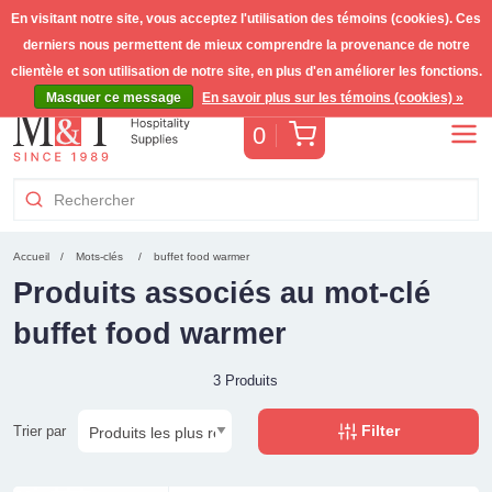
En visitant notre site, vous acceptez l'utilisation des témoins (cookies). Ces
derniers nous permettent de mieux comprendre la provenance de notre
Livraison gratuite >255€
(Benelux)
TVA incl.
clientèle et son utilisation de notre site, en plus d'en améliorer les fonctions.
Masquer ce message
En savoir plus sur les témoins (cookies) »
Panier
0
Accueil
Mots-clés
buffet food warmer
Produits associés au mot-clé
buffet food warmer
3 Produits
Filter
Trier par