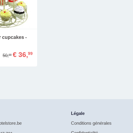
r cupcakes -
€ 36,
99
50,
99
Légale
telstore.be
Conditions générales
Confidentialité