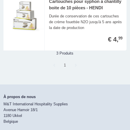
Cartouches pour syphon à chantilly
boite de 10 pièces - HENDI
Durée de conservation de ces cartouches
de crème fouettée N2O jusqu'à 5 ans après
la date de production
€ 4,
99
3 Produits
Page
1
À propos de nous
M&T International Hospitality Supplies
Avenue Hamoir 18/1
1180 Ukkel
Belgique