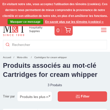
En visitant notre site, vous acceptez l'utilisation des témoins (cookies). Ces
derniers nous permettent de mieux comprendre la provenance de notre
Livraison gratuite >255€
(Benelux)
TVA incl.
clientèle et son utilisation de notre site, en plus d'en améliorer les fonctions.
Masquer ce message
En savoir plus sur les témoins (cookies) »
Panier
0
Accueil
Mots-clés
Cartridges for cream whipper
Produits associés au mot-clé
Cartridges for cream whipper
3 Produits
Filter
Trier par