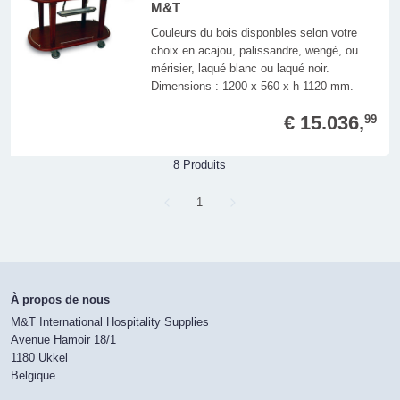
M&T
Couleurs du bois disponbles selon votre
choix en acajou, palissandre, wengé, ou
mérisier, laqué blanc ou laqué noir.
Dimensions : 1200 x 560 x h 1120 mm.
€ 15.036,
99
8 Produits
Page
1
À propos de nous
M&T International Hospitality Supplies
Avenue Hamoir 18/1
1180 Ukkel
Belgique