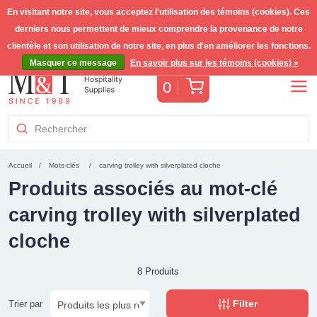
En visitant notre site, vous acceptez l'utilisation des témoins (cookies). Ces
derniers nous permettent de mieux comprendre la provenance de notre
Livraison gratuite >255€
(Benelux)
TVA incl.
clientèle et son utilisation de notre site, en plus d'en améliorer les fonctions.
Masquer ce message
En savoir plus sur les témoins (cookies) »
Panier
0
Accueil
Mots-clés
carving trolley with silverplated cloche
Produits associés au mot-clé
carving trolley with silverplated
cloche
8 Produits
Filter
Trier par