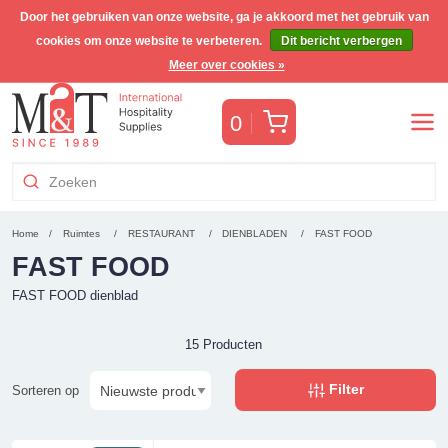
Door het gebruiken van onze website, ga je akkoord met het gebruik van
cookies om onze website te verbeteren.
Dit bericht verbergen
Gratis Benelux verzending voor orders >€255
(incl. BTW)
Meer over cookies »
Winkelwagen
0
Home
Ruimtes
RESTAURANT
DIENBLADEN
FAST FOOD
FAST FOOD
FAST FOOD dienblad
15 Producten
Filter
Sorteren op