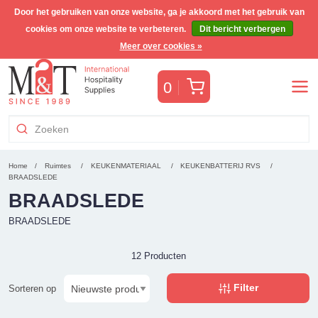
Door het gebruiken van onze website, ga je akkoord met het gebruik van
cookies om onze website te verbeteren.
Dit bericht verbergen
Gratis Benelux verzending voor orders >€255
(incl. BTW)
Meer over cookies »
Winkelwagen
0
Home
Ruimtes
KEUKENMATERIAAL
KEUKENBATTERIJ RVS
BRAADSLEDE
BRAADSLEDE
BRAADSLEDE
12 Producten
Filter
Sorteren op