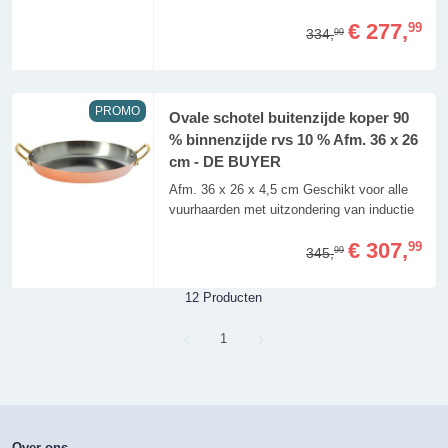
€ 277,
99
334,
99
PROMO
Ovale schotel buitenzijde koper 90
% binnenzijde rvs 10 % Afm. 36 x 26
cm - DE BUYER
Afm. 36 x 26 x 4,5 cm Geschikt voor alle
vuurhaarden met uitzondering van inductie
€ 307,
99
345,
99
12 Producten
Page
1