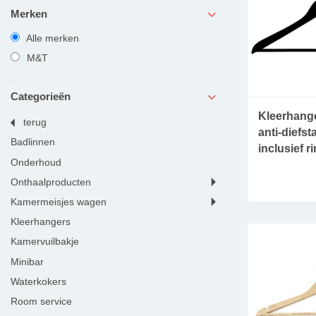
Merken
Alle merken
M&T
Categorieën
Kleerhange
producten
terug
terug
anti-diefst
ruimtes
banqueting
badlinnen
inclusief r
serveerwagens
onderhoud
bed & breakfast
onthaalproducten
bar
kamermeisjes wagen
kids & restaurant
kleerhangers
tafellampen
kamervuilbakje
keukenmateriaal
minibar
restaurant
waterkokers
room service
ontbijt