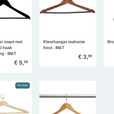
r zwart met
Kleerhanger mahonie
Br
al haak
hout - M&T
ing - M&T
€ 3,
99
€ 5,
99
PROMO