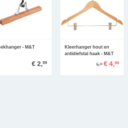
oekhanger - M&T
Kleerhanger hout en
antidiefstal haak - M&T
€ 2,
€ 4,
99
99
5,
99