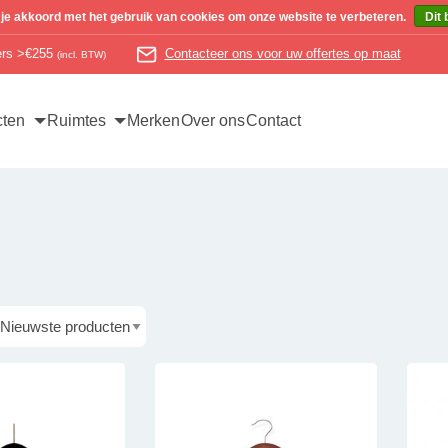
 je akkoord met het gebruik van cookies om onze website te verbeteren.
Dit 
ders >€255
Contacteer ons voor uw offertes op maat
(incl. BTW)
cten
Ruimtes
Merken
Over ons
Contact