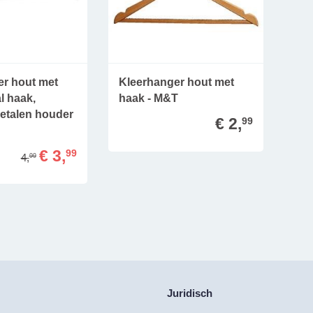
er hout met
Kleerhanger hout met
al haak,
haak - M&T
metalen houder
€ 2,
99
€ 3,
99
4,
99
Juridisch