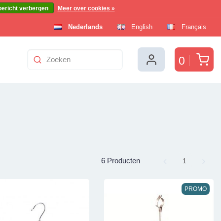
bericht verbergen
Meer over cookies »
Nederlands
English
Français
Win
0
6 Producten
Page
1
PROMO