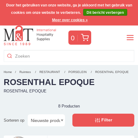
Door het gebruiken van onze website, ga je akkoord met het gebruik van
cookies om onze website te verbeteren.
Dit bericht verbergen
Gratis Benelux verzending voor orders >€255
(incl. BTW)
Meer over cookies »
Winkelwagen
0
Home
Ruimtes
RESTAURANT
PORSELEIN
ROSENTHAL EPOQUE
ROSENTHAL EPOQUE
ROSENTHAL EPOQUE
8 Producten
Filter
Sorteren op