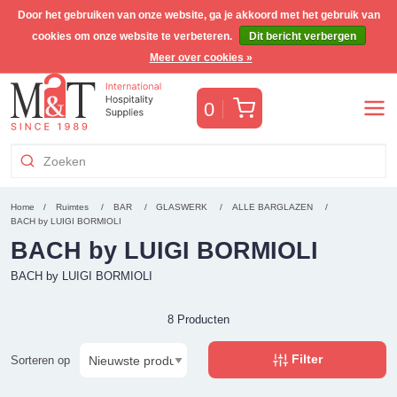
Door het gebruiken van onze website, ga je akkoord met het gebruik van
cookies om onze website te verbeteren.
Dit bericht verbergen
Gratis Benelux verzending voor orders >€255
(incl. BTW)
Meer over cookies »
Winkelwagen
0
Home
Ruimtes
BAR
GLASWERK
ALLE BARGLAZEN
BACH by LUIGI BORMIOLI
BACH by LUIGI BORMIOLI
BACH by LUIGI BORMIOLI
8 Producten
Filter
Sorteren op