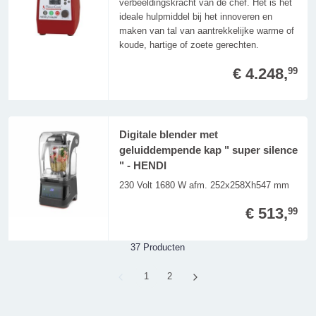
verbeeldingskracht van de chef. Het is het
ideale hulpmiddel bij het innoveren en
maken van tal van aantrekkelijke warme of
koude, hartige of zoete gerechten.
€ 4.248,
99
Digitale blender met
geluiddempende kap " super silence
" - HENDI
230 Volt 1680 W afm. 252x258Xh547 mm
€ 513,
99
37 Producten
Page
1
Page
2