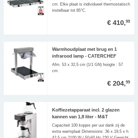
cm. Elke plaat is individueel thermostatisch
instelbaar tot 85°C.
€ 410,
99
Warmhoudplaat met brug en 1
infrarood lamp - CATERCHEF
Afm. 53 x 32,5 cm (1/1 GN) hoogte : 57
cm.
€ 204,
99
Koffiezetapparaat incl. 2 glazen
kannen van 1,8 liter - M&T
Capaciteit 100 kopjes per uur dank zij de
extra warmplaat Dimensions: 36 x 19,5 x h
42,5 cm 2100 W / 50-60 Hz 230 V Gewicht