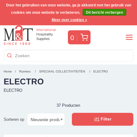
Door het gebruiken van onze website, ga je akkoord met het gebruik van
cookies om onze website te verbeteren.
Dit bericht verbergen
Gratis Benelux verzending voor orders >€255
(incl. BTW)
Meer over cookies »
Winkelwagen
0
Home
Ruimtes
SPECIAAL COLLECTIVITEITEN
ELECTRO
ELECTRO
ELECTRO
37 Producten
Filter
Sorteren op