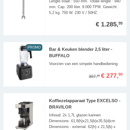
Lengte staaf : 550 mm. Totale lengte : 940
mm. Cap. 200 liter. 9.000 TPM. Gewicht :
5,2 kg. 750 W. 230 V / 50HZ.
€ 1.285,
99
PROMO
Bar & Keuken blender 2,5 liter -
BUFFALO
Voorzien van een simpele handbediening.
€ 277,
99
307,
99
Koffiezetapparaat Type EXCELSO -
BRAVILOR
Inhoud: 2x 1,7L glazen kannen
Dimensions: 61,8(h)x21,5(b)x35,5(d)cm
Dimensions - external: 62(h) x 21,5(b) x