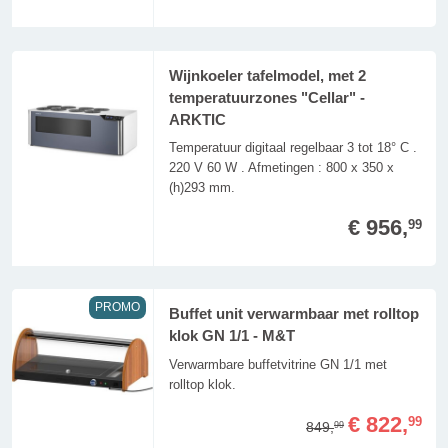
Wijnkoeler tafelmodel, met 2
temperatuurzones "Cellar" -
ARKTIC
Temperatuur digitaal regelbaar 3 tot 18° C .
220 V 60 W . Afmetingen : 800 x 350 x
(h)293 mm.
€ 956,
99
PROMO
Buffet unit verwarmbaar met rolltop
klok GN 1/1 - M&T
Verwarmbare buffetvitrine GN 1/1 met
rolltop klok.
€ 822,
99
849,
99