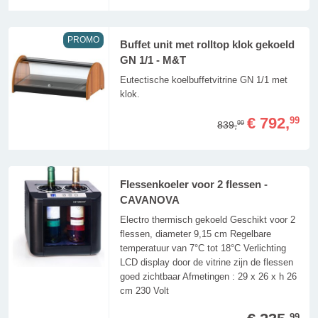
PROMO
Buffet unit met rolltop klok gekoeld
GN 1/1 - M&T
Eutectische koelbuffetvitrine GN 1/1 met
klok.
€ 792,
99
839,
99
Flessenkoeler voor 2 flessen -
CAVANOVA
Electro thermisch gekoeld Geschikt voor 2
flessen, diameter 9,15 cm Regelbare
temperatuur van 7°C tot 18°C Verlichting
LCD display door de vitrine zijn de flessen
goed zichtbaar Afmetingen : 29 x 26 x h 26
cm 230 Volt
99