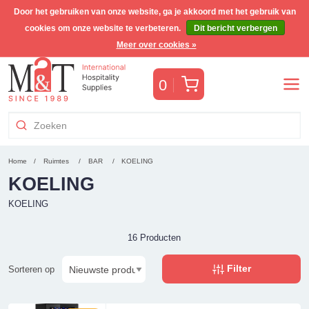
Door het gebruiken van onze website, ga je akkoord met het gebruik van
cookies om onze website te verbeteren.
Dit bericht verbergen
Wereldwijde verzending
Meer over cookies »
Winkelwagen
0
Home
Ruimtes
BAR
KOELING
KOELING
KOELING
16 Producten
Filter
Sorteren op