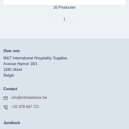
16 Producten
Page
1
Over ons
M&T International Hospitality Supplies
Avenue Hamoir 18/1
1180 Ukkel
België
Contact
info@mthotelstore.be
+32 479 447 721
Juridisch