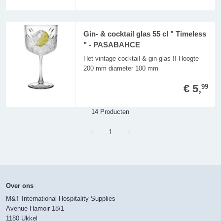
Gin- & cocktail glas 55 cl " Timeless
" - PASABAHCE
Het vintage cocktail & gin glas !! Hoogte
200 mm diameter 100 mm
€ 5,
99
14 Producten
Page
1
Over ons
M&T International Hospitality Supplies
Avenue Hamoir 18/1
1180 Ukkel