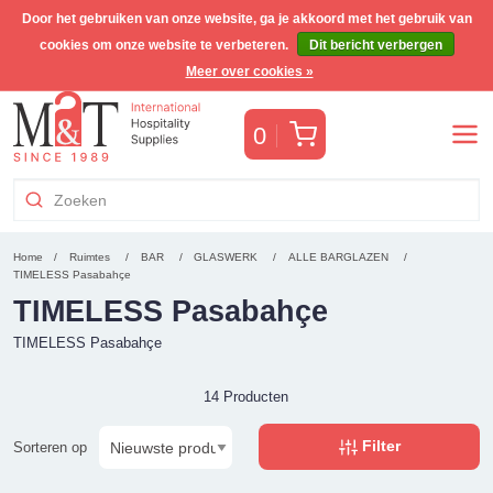
Door het gebruiken van onze website, ga je akkoord met het gebruik van
cookies om onze website te verbeteren.
Dit bericht verbergen
Gratis Benelux verzending voor orders >€255
(incl. BTW)
Meer over cookies »
Winkelwagen
0
Home
Ruimtes
BAR
GLASWERK
ALLE BARGLAZEN
TIMELESS Pasabahçe
TIMELESS Pasabahçe
TIMELESS Pasabahçe
14 Producten
Filter
Sorteren op