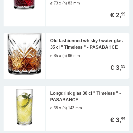
ø 73 x (h) 83 mm
€ 2,
99
Old fashionned whisky / water glas
35 cl " Timeless " - PASABAHCE
ø 85 x (h) 96 mm
€ 3,
99
Longdrink glas 30 cl " Timeless " -
PASABAHCE
ø 68 x (h) 143 mm
€ 3,
99