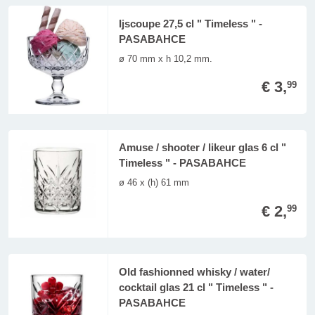
Ijscoupe 27,5 cl " Timeless " -
PASABAHCE
ø 70 mm x h 10,2 mm.
€ 3,
99
Amuse / shooter / likeur glas 6 cl "
Timeless " - PASABAHCE
ø 46 x (h) 61 mm
€ 2,
99
Old fashionned whisky / water/
cocktail glas 21 cl " Timeless " -
PASABAHCE