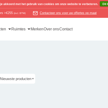
 je akkoord met het gebruik van cookies om onze website te verbeteren.
Dit 
ders >€255
Contacteer ons voor uw offertes op maat
(incl. BTW)
cten
Ruimtes
Merken
Over ons
Contact