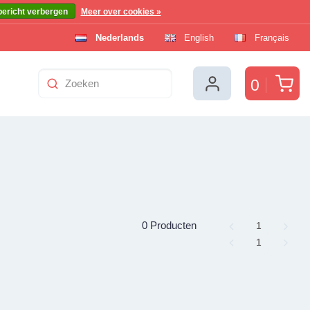
bericht verbergen
Meer over cookies »
Nederlands
English
Français
Win
0
0 Producten
Page
1
Page
1