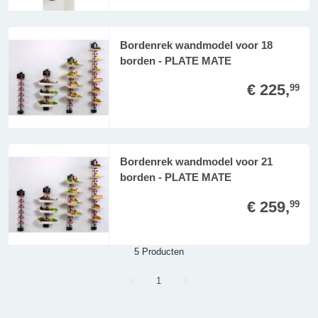
Bordenrek wandmodel voor 18
borden - PLATE MATE
€ 225,
99
Bordenrek wandmodel voor 21
borden - PLATE MATE
€ 259,
99
5 Producten
Page
1