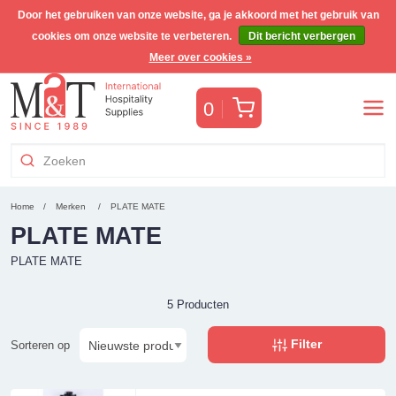
Door het gebruiken van onze website, ga je akkoord met het gebruik van
cookies om onze website te verbeteren.
Dit bericht verbergen
Wereldwijde verzending
Meer over cookies »
Winkelwagen
0
Home
Merken
PLATE MATE
PLATE MATE
PLATE MATE
5 Producten
Filter
Sorteren op