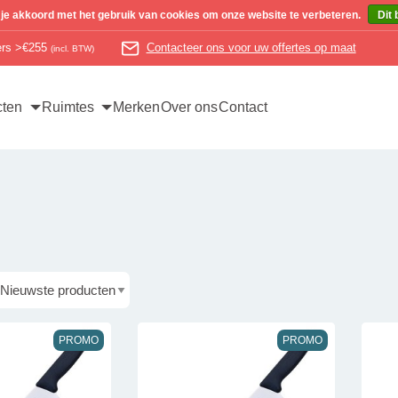
 je akkoord met het gebruik van cookies om onze website te verbeteren.
Dit 
ders >€255
Contacteer ons voor uw offertes op maat
(incl. BTW)
cten
Ruimtes
Merken
Over ons
Contact
PROMO
PROMO