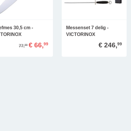
fmes 30,5 cm -
Messenset 7 delig -
CTORINOX
VICTORINOX
€ 66,
€ 246,
99
99
77,
99