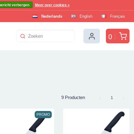
bericht verbergen
Meer over cookies »
Nederlands
English
Français
Win
0
9 Producten
Page
1
PROMO