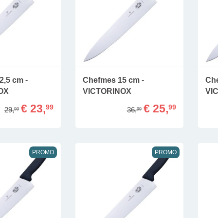
2,5 cm -
Chefmes 15 cm -
Che
OX
VICTORINOX
VI
€ 23,
€ 25,
99
99
29,
36,
99
99
PROMO
PROMO