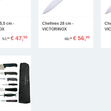
5,5 cm -
Chefmes 28 cm -
Che
OX
VICTORINOX
VI
€ 47,
€ 56,
99
99
57,
66,
99
99