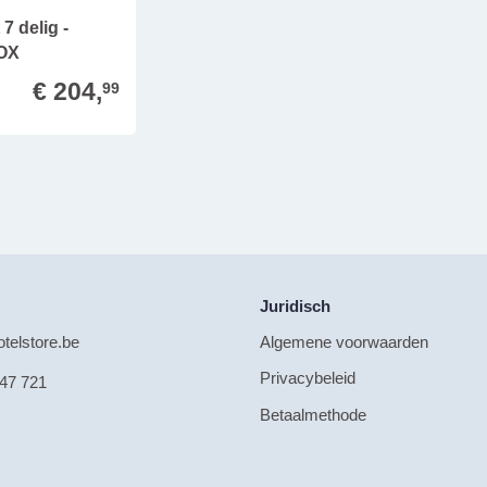
7 delig -
OX
€ 204,
99
Juridisch
telstore.be
Algemene voorwaarden
Privacybeleid
47 721
Betaalmethode