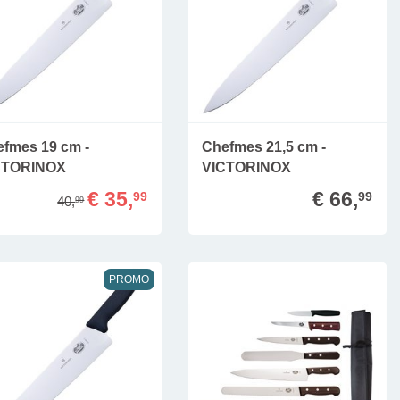
fmes 19 cm -
Chefmes 21,5 cm -
CTORINOX
VICTORINOX
€ 35,
€ 66,
99
99
40,
99
PROMO