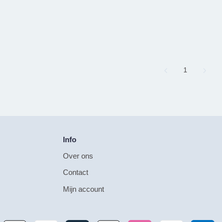
Page
1
Info
Over ons
Contact
Mijn account