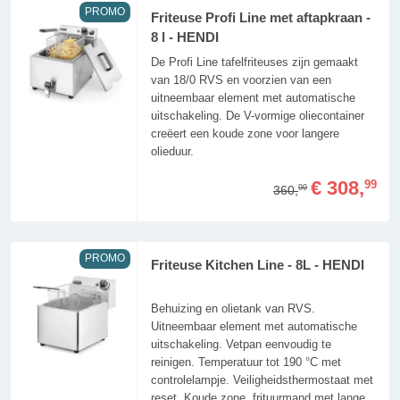
PROMO
Friteuse Profi Line met aftapkraan -
8 l - HENDI
De Profi Line tafelfriteuses zijn gemaakt
van 18/0 RVS en voorzien van een
uitneembaar element met automatische
uitschakeling. De V-vormige oliecontainer
creëert een koude zone voor langere
olieduur.
€ 308,
99
360,
99
PROMO
Friteuse Kitchen Line - 8L - HENDI
Behuizing en olietank van RVS.
Uitneembaar element met automatische
uitschakeling. Vetpan eenvoudig te
reinigen. Temperatuur tot 190 °C met
controlelampje. Veiligheidsthermostaat met
reset. Koude zone, frituurmand met lange