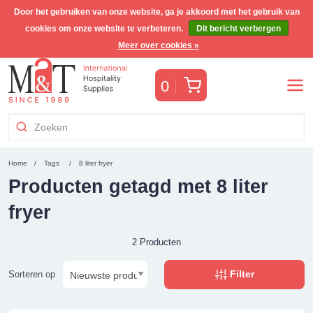
Door het gebruiken van onze website, ga je akkoord met het gebruik van
cookies om onze website te verbeteren.
Dit bericht verbergen
Gratis Benelux verzending voor orders >€255
(incl. BTW)
Meer over cookies »
Winkelwagen
0
Home
Tags
8 liter fryer
Producten getagd met 8 liter
fryer
2 Producten
Filter
Sorteren op