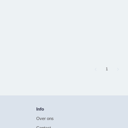
Page
1
Info
Over ons
Contact