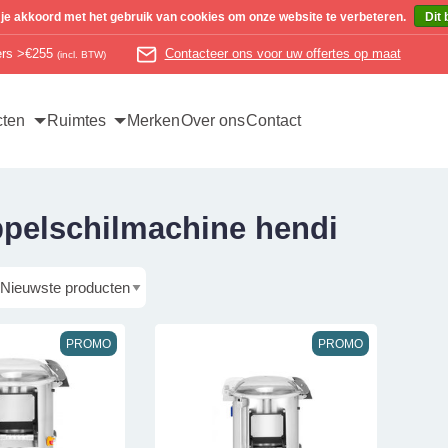
 je akkoord met het gebruik van cookies om onze website te verbeteren.
Dit 
ders >€255
Contacteer ons voor uw offertes op maat
(incl. BTW)
cten
Ruimtes
Merken
Over ons
Contact
ppelschilmachine hendi
PROMO
PROMO