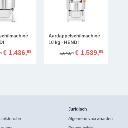
schilmachine
Aardappelschilmachine
DI
10 kg - HENDI
€ 1.436,
€ 1.539,
99
99
1.642,
99
99
Juridisch
telstore.be
Algemene voorwaarden
Privacybeleid