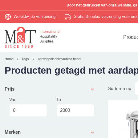
Door het gebruiken van onze website, ga
Wereldwijde verzending
Gratis Benelux verzending voor or
Produ
Home
Tags
aardappelschilmachine hendi
Producten getagd met aarda
Sorteren op
Prijs
Van
To
Merken