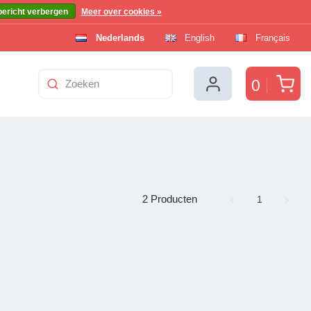
bericht verbergen
Meer over cookies »
Nederlands
English
Français
Win
0
2 Producten
Page
1