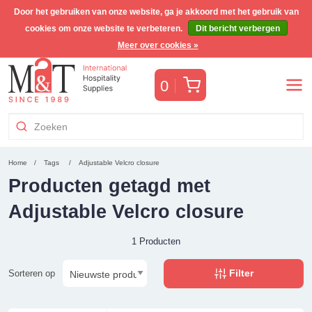
Door het gebruiken van onze website, ga je akkoord met het gebruik van
cookies om onze website te verbeteren.
Dit bericht verbergen
Gratis Benelux verzending voor orders >€255
(incl. BTW)
Meer over cookies »
Winkelwagen
0
Home
Tags
Adjustable Velcro closure
Producten getagd met
Adjustable Velcro closure
1 Producten
Filter
Sorteren op