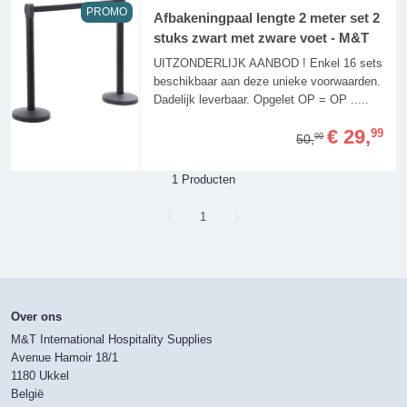
PROMO
Afbakeningpaal lengte 2 meter set 2
stuks zwart met zware voet - M&T
UITZONDERLIJK AANBOD ! Enkel 16 sets
beschikbaar aan deze unieke voorwaarden.
Dadelijk leverbaar. Opgelet OP = OP .....
€ 29,
99
50,
99
1 Producten
Page
1
Over ons
M&T International Hospitality Supplies
Avenue Hamoir 18/1
1180 Ukkel
België