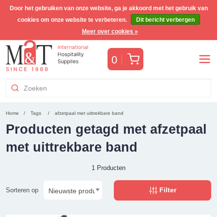
Door het gebruiken van onze website, ga je akkoord met het gebruik van
cookies om onze website te verbeteren.
Dit bericht verbergen
Gratis Benelux verzending voor orders >€255
(incl. BTW)
Meer over cookies »
Winkelwagen
0
Home
Tags
afzetpaal met uittrekbare band
Producten getagd met afzetpaal
met uittrekbare band
1 Producten
Filter
Sorteren op