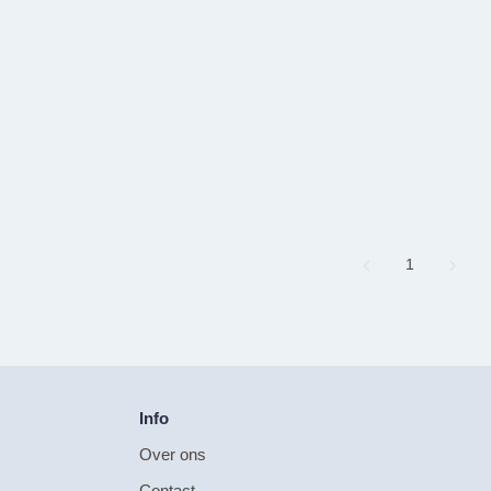
Page
1
Info
Over ons
Contact