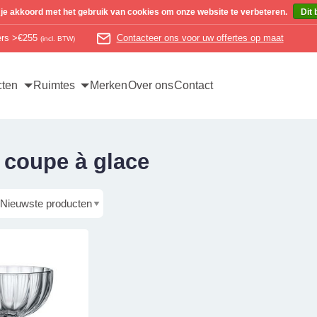
 je akkoord met het gebruik van cookies om onze website te verbeteren.
Dit 
ders >€255
Contacteer ons voor uw offertes op maat
(incl. BTW)
cten
Ruimtes
Merken
Over ons
Contact
 coupe à glace