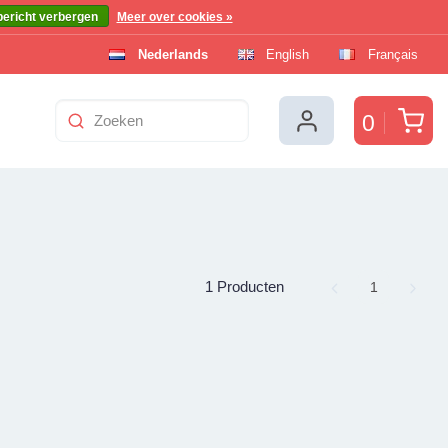
bericht verbergen
Meer over cookies »
Nederlands
English
Français
Win
0
1 Producten
Page
1