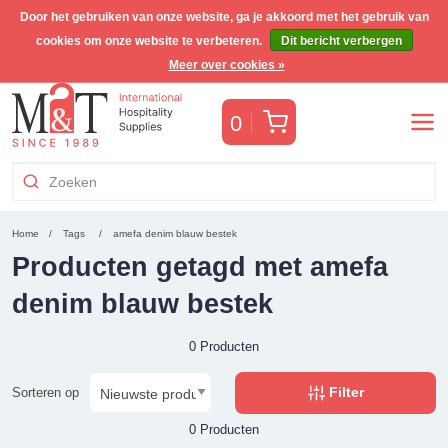
Door het gebruiken van onze website, ga je akkoord met het gebruik van
cookies om onze website te verbeteren.
Dit bericht verbergen
Gratis Benelux verzending voor orders >€255
(incl. BTW)
Meer over cookies »
Winkelwagen
0
Home
Tags
amefa denim blauw bestek
Producten getagd met amefa
denim blauw bestek
0 Producten
Filter
Sorteren op
0 Producten