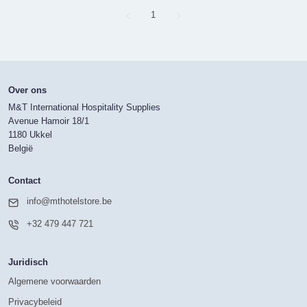
Page
1
Over ons
M&T International Hospitality Supplies
Avenue Hamoir 18/1
1180 Ukkel
België
Contact
info@mthotelstore.be
+32 479 447 721
Juridisch
Algemene voorwaarden
Privacybeleid