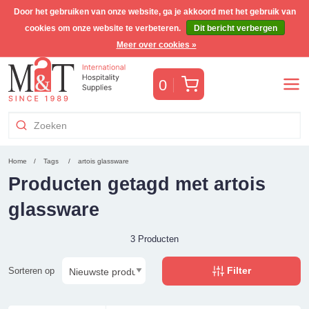
Door het gebruiken van onze website, ga je akkoord met het gebruik van
cookies om onze website te verbeteren.
Dit bericht verbergen
Gratis Benelux verzending voor orders >€255
(incl. BTW)
Meer over cookies »
Winkelwagen
0
Home
Tags
artois glassware
Producten getagd met artois
glassware
3 Producten
Filter
Sorteren op