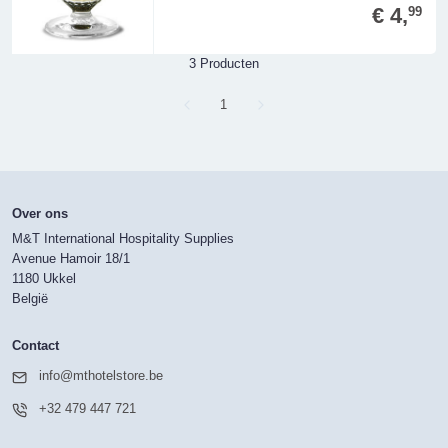
€ 4,
99
3 Producten
Page
1
Over ons
M&T International Hospitality Supplies
Avenue Hamoir 18/1
1180 Ukkel
België
Contact
info@mthotelstore.be
+32 479 447 721