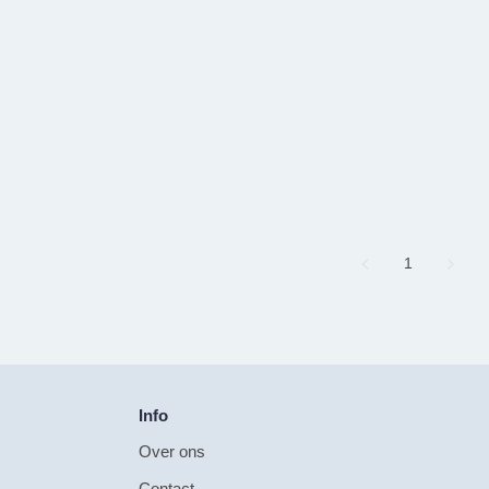
Page
1
Info
Over ons
Contact