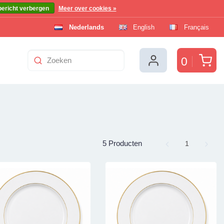
bericht verbergen
Meer over cookies »
Nederlands
English
Français
Win
0
5 Producten
Page
1