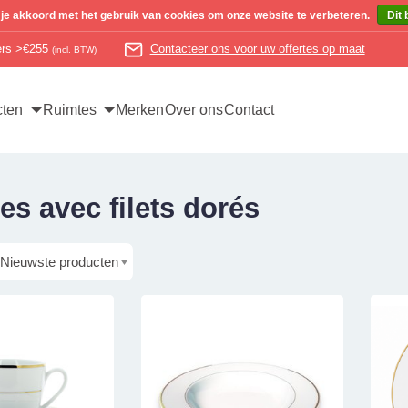
 je akkoord met het gebruik van cookies om onze website te verbeteren.
Dit 
ders >€255
Contacteer ons voor uw offertes op maat
(incl. BTW)
cten
Ruimtes
Merken
Over ons
Contact
es avec filets dorés