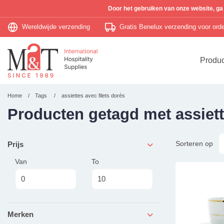
Door het gebruiken van onze website, ga
Wereldwijde verzending
Gratis Benelux verzending voor or
Produ
Home
Tags
assiettes avec filets dorés
Producten getagd met assiett
Sorteren op
Prijs
Van
To
Merken