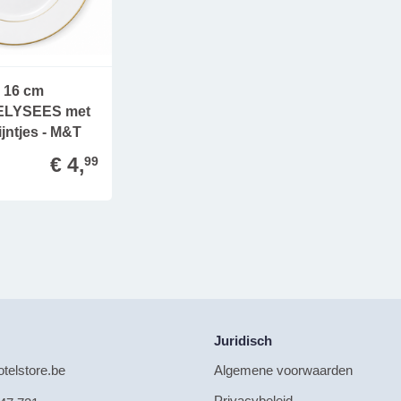
e 16 cm
LYSEES met
ijntjes - M&T
€ 4,
99
Juridisch
telstore.be
Algemene voorwaarden
Privacybeleid