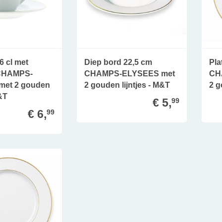
6 cl met
Diep bord 22,5 cm
Pla
 CHAMPS-
CHAMPS-ELYSEES met
CH
met 2 gouden
2 gouden lijntjes - M&T
2 g
M&T
€ 5,
99
€ 6,
99