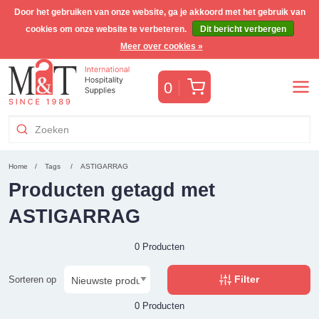
Door het gebruiken van onze website, ga je akkoord met het gebruik van
cookies om onze website te verbeteren.
Dit bericht verbergen
Gratis Benelux verzending voor orders >€255
(incl. BTW)
Meer over cookies »
Winkelwagen
0
Home
Tags
ASTIGARRAG
Producten getagd met
ASTIGARRAG
0 Producten
Filter
Sorteren op
0 Producten