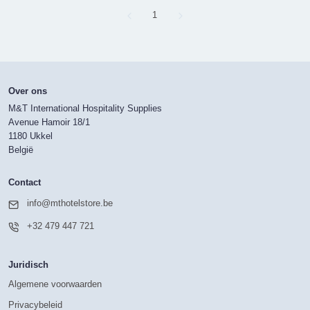
Page
1
Over ons
M&T International Hospitality Supplies
Avenue Hamoir 18/1
1180 Ukkel
België
Contact
info@mthotelstore.be
+32 479 447 721
Juridisch
Algemene voorwaarden
Privacybeleid