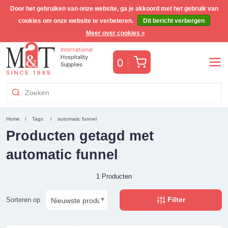
Door het gebruiken van onze website, ga je akkoord met het gebruik van
cookies om onze website te verbeteren.
Dit bericht verbergen
Gratis Benelux verzending voor orders >€255
(incl. BTW)
Meer over cookies »
Winkelwagen
0
Home
Tags
automatic funnel
Producten getagd met
automatic funnel
1 Producten
Filter
Sorteren op