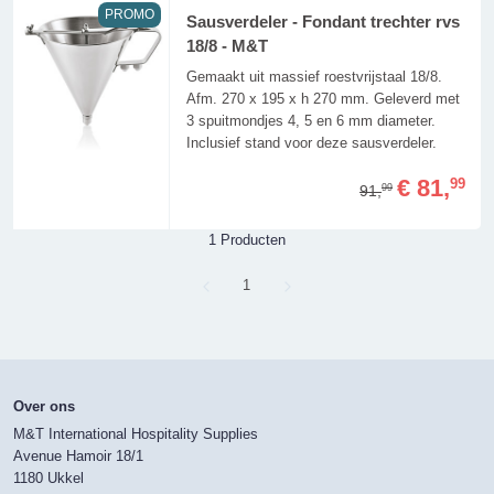
PROMO
Sausverdeler - Fondant trechter rvs
18/8 - M&T
Gemaakt uit massief roestvrijstaal 18/8.
Afm. 270 x 195 x h 270 mm. Geleverd met
3 spuitmondjes 4, 5 en 6 mm diameter.
Inclusief stand voor deze sausverdeler.
€ 81,
99
91,
99
1 Producten
Page
1
Over ons
M&T International Hospitality Supplies
Avenue Hamoir 18/1
1180 Ukkel