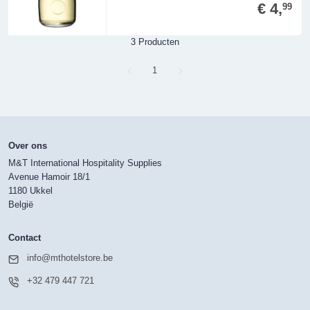
€ 4,
99
3 Producten
Page
1
Over ons
M&T International Hospitality Supplies
Avenue Hamoir 18/1
1180 Ukkel
België
Contact
info@mthotelstore.be
+32 479 447 721