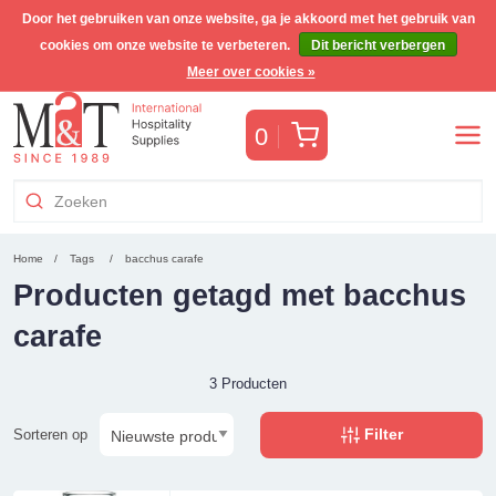
Door het gebruiken van onze website, ga je akkoord met het gebruik van
cookies om onze website te verbeteren.
Dit bericht verbergen
Gratis Benelux verzending voor orders >€255
(incl. BTW)
Meer over cookies »
Winkelwagen
0
Home
Tags
bacchus carafe
Producten getagd met bacchus
carafe
3 Producten
Filter
Sorteren op