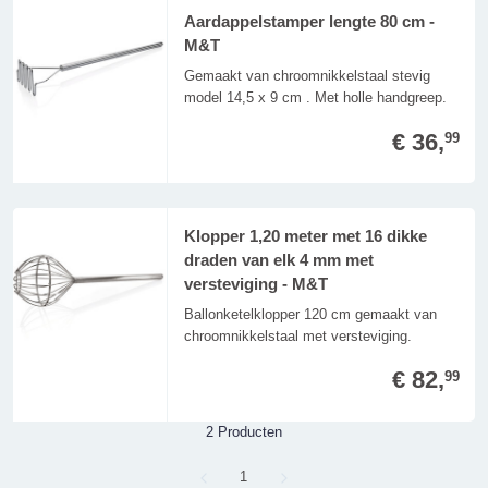
Aardappelstamper lengte 80 cm -
M&T
Gemaakt van chroomnikkelstaal stevig
model 14,5 x 9 cm . Met holle handgreep.
€ 36,
99
Klopper 1,20 meter met 16 dikke
draden van elk 4 mm met
versteviging - M&T
Ballonketelklopper 120 cm gemaakt van
chroomnikkelstaal met versteviging.
€ 82,
99
2 Producten
Page
1