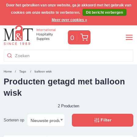
Door het gebruiken van onze website, ga je akkoord met het gebruik van
cookies om onze website te verbeteren.
Dit bericht verbergen
Gratis Benelux verzending voor orders >€255
(incl. BTW)
Meer over cookies »
Winkelwagen
0
Home
Tags
balloon wisk
Producten getagd met balloon
wisk
2 Producten
Filter
Sorteren op