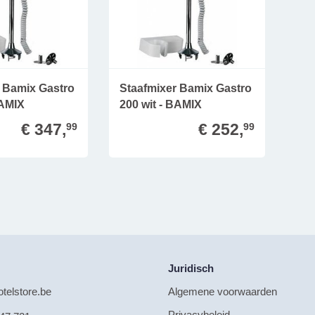
r Bamix Gastro
Staafmixer Bamix Gastro
BAMIX
200 wit - BAMIX
€ 347,
€ 252,
99
99
Juridisch
telstore.be
Algemene voorwaarden
Privacybeleid