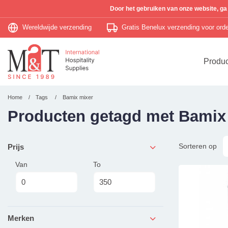
Door het gebruiken van onze website, ga
Wereldwijde verzending
Gratis Benelux verzending voor or
Produ
Home
Tags
Bamix mixer
Producten getagd met Bamix
Sorteren op
Prijs
Van
To
Merken