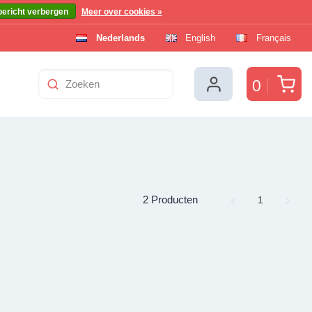
bericht verbergen
Meer over cookies »
Nederlands
English
Français
Win
0
2 Producten
Page
1