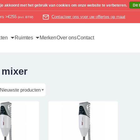
 je akkoord met het gebruik van cookies om onze website te verbeteren.
Dit 
ders >€255
Contacteer ons voor uw offertes op maat
(incl. BTW)
cten
Ruimtes
Merken
Over ons
Contact
 mixer