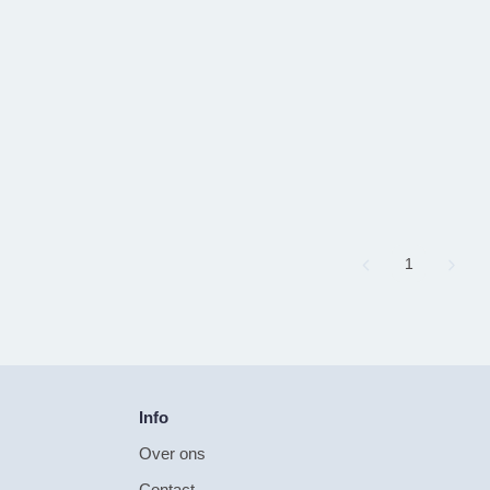
Page
1
Info
Over ons
Contact