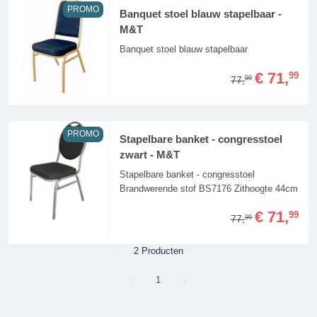
PROMO
Banquet stoel blauw stapelbaar -
M&T
Banquet stoel blauw stapelbaar
€ 71,
99
77,
99
PROMO
Stapelbare banket - congresstoel
zwart - M&T
Stapelbare banket - congresstoel
Brandwerende stof BS7176 Zithoogte 44cm
€ 71,
99
77,
99
2 Producten
Page
1