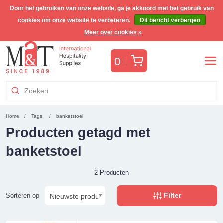
Door het gebruiken van onze website, ga je akkoord met het gebruik van
cookies om onze website te verbeteren.
Dit bericht verbergen
Gratis Benelux verzending voor orders >€255
(incl. BTW)
Meer over cookies »
Winkelwagen
0
Home
Tags
banketstoel
Producten getagd met
banketstoel
2 Producten
Filter
Sorteren op