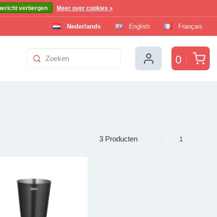
bericht verbergen
Meer over cookies »
Nederlands
English
Français
Win
0
3 Producten
Page
1