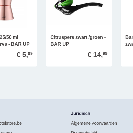
25/50 ml
Citruspers zwart /groen -
Bar
 rvs - BAR UP
BAR UP
zwa
€ 5,
€ 14,
99
99
Juridisch
telstore.be
Algemene voorwaarden
Privacybeleid