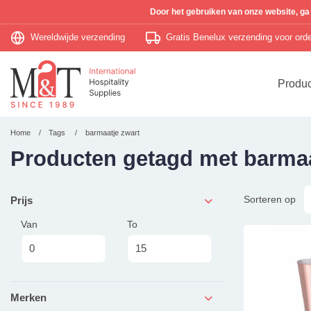
Door het gebruiken van onze website, ga
Wereldwijde verzending
Gratis Benelux verzending voor or
Produ
Home
Tags
barmaatje zwart
Producten getagd met barmaa
Sorteren op
Prijs
Van
To
Merken