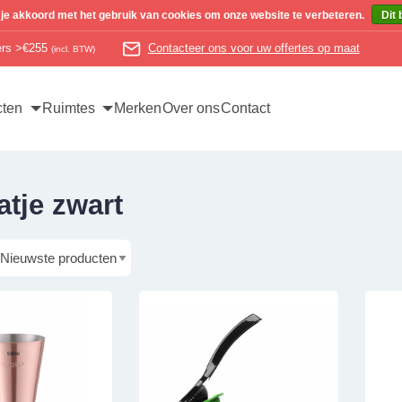
 je akkoord met het gebruik van cookies om onze website te verbeteren.
Dit 
ders >€255
Contacteer ons voor uw offertes op maat
(incl. BTW)
cten
Ruimtes
Merken
Over ons
Contact
tje zwart