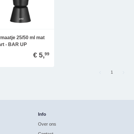
maatje 25/50 ml mat
rt - BAR UP
€ 5,
99
Page
1
Info
Over ons
Contact