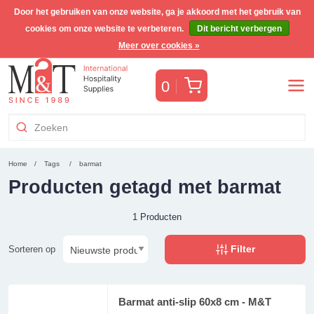
Door het gebruiken van onze website, ga je akkoord met het gebruik van
cookies om onze website te verbeteren.
Dit bericht verbergen
Gratis Benelux verzending voor orders >€255
(incl. BTW)
Meer over cookies »
Winkelwagen
0
Home
Tags
barmat
Producten getagd met barmat
1 Producten
Filter
Sorteren op
Barmat anti-slip 60x8 cm - M&T