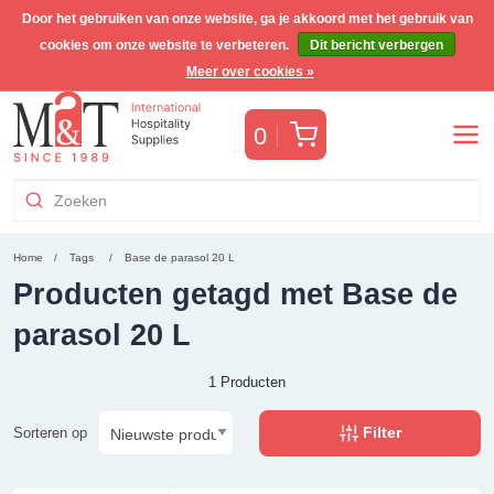
Door het gebruiken van onze website, ga je akkoord met het gebruik van
cookies om onze website te verbeteren.
Dit bericht verbergen
Gratis Benelux verzending voor orders >€255
(incl. BTW)
Meer over cookies »
Winkelwagen
0
Home
Tags
Base de parasol 20 L
Producten getagd met Base de
parasol 20 L
1 Producten
Filter
Sorteren op