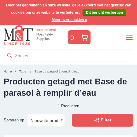
Door het gebruiken van onze website, ga je akkoord met het gebruik van
cookies om onze website te verbeteren.
Dit bericht verbergen
Gratis Benelux verzending voor orders >€255
(incl. BTW)
Meer over cookies »
Winkelwagen
0
Home
Tags
Base de parasol à remplir d’eau
Producten getagd met Base de
parasol à remplir d’eau
1 Producten
Filter
Sorteren op