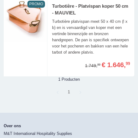
PROMO
Turbotière - Platvispan koper 50 cm
- MAUVIEL
Turbotière platvispan meet 50 x 40 cm (l x
b) en is vervaardigd van koper met een
vertinde binnenzijde en bronzen
handgrepen. De pan is specifiek ontworpen
voor het pocheren en bakken van een hele
tarbot of andere platvis.
€ 1.646,
99
1.749,
99
1 Producten
Page
1
Over ons
M&T International Hospitality Supplies