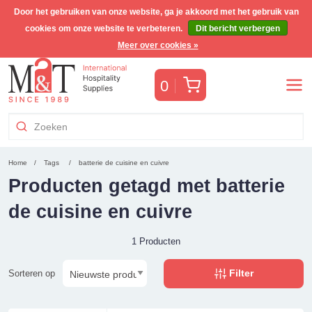
Door het gebruiken van onze website, ga je akkoord met het gebruik van
cookies om onze website te verbeteren.
Dit bericht verbergen
Gratis Benelux verzending voor orders >€255
(incl. BTW)
Meer over cookies »
Winkelwagen
0
Home
Tags
batterie de cuisine en cuivre
Producten getagd met batterie
de cuisine en cuivre
1 Producten
Filter
Sorteren op