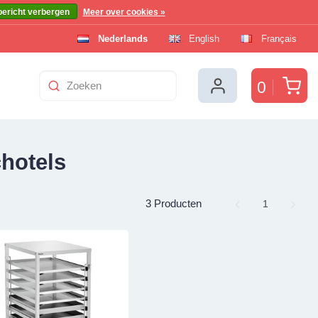
bericht verbergen
Meer over cookies »
Nederlands
English
Français
Win
0
hotels
3 Producten
Page
1