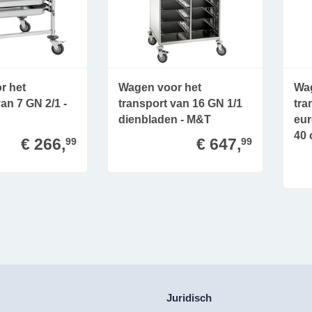
r het
Wagen voor het
Wag
an 7 GN 2/1 -
transport van 16 GN 1/1
tra
dienbladen - M&T
eur
40 
€ 266,
€ 647,
99
99
Juridisch