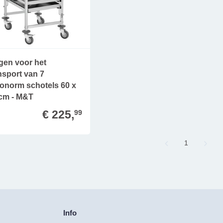
en voor het
nsport van 7
onorm schotels 60 x
cm - M&T
€ 225,
99
Page
1
Info