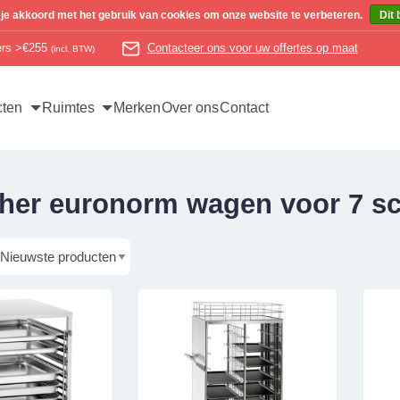
 je akkoord met het gebruik van cookies om onze website te verbeteren.
Dit 
ders >€255
Contacteer ons voor uw offertes op maat
(incl. BTW)
cten
Ruimtes
Merken
Over ons
Contact
her euronorm wagen voor 7 sc