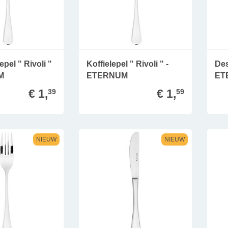
pel " Rivoli "
Koffielepel " Rivoli " -
Des
M
ETERNUM
ET
€ 1,
€ 1,
39
59
NIEUW
NIEUW