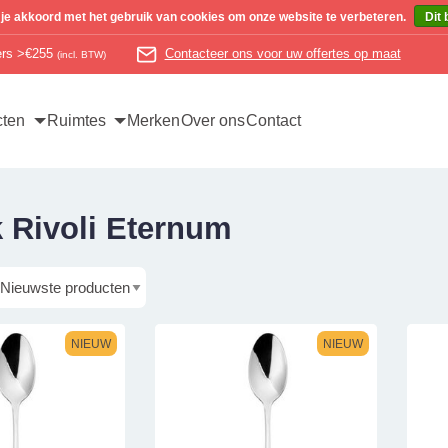
 je akkoord met het gebruik van cookies om onze website te verbeteren.
Dit 
ders >€255
Contacteer ons voor uw offertes op maat
(incl. BTW)
cten
Ruimtes
Merken
Over ons
Contact
 Rivoli Eternum
NIEUW
NIEUW