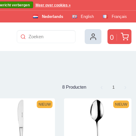
bericht verbergen
Meer over cookies »
Nederlands
English
Français
Win
0
8 Producten
Page
1
NIEUW
NIEUW