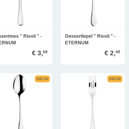
sertmes " Rivoli " -
Dessertlepel " Rivoli " -
ERNUM
ETERNUM
€ 3,
€ 2,
69
49
NIEUW
NIEUW