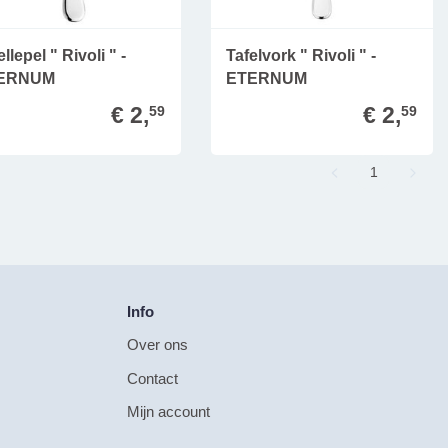
ellepel " Rivoli " -
Tafelvork " Rivoli " -
ERNUM
ETERNUM
€ 2,
€ 2,
59
59
Page
1
Info
Over ons
Contact
Mijn account