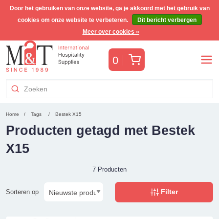
Door het gebruiken van onze website, ga je akkoord met het gebruik van
cookies om onze website te verbeteren.
Dit bericht verbergen
Gratis Benelux verzending voor orders >€255
(incl. BTW)
Meer over cookies »
Winkelwagen
0
Home
Tags
Bestek X15
Producten getagd met Bestek
X15
7 Producten
Filter
Sorteren op