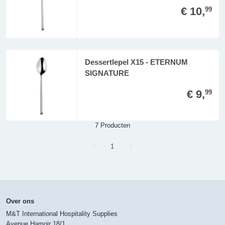
€ 10,
99
Dessertlepel X15 - ETERNUM
SIGNATURE
€ 9,
99
7 Producten
Page
1
Over ons
M&T International Hospitality Supplies
Avenue Hamoir 18/1