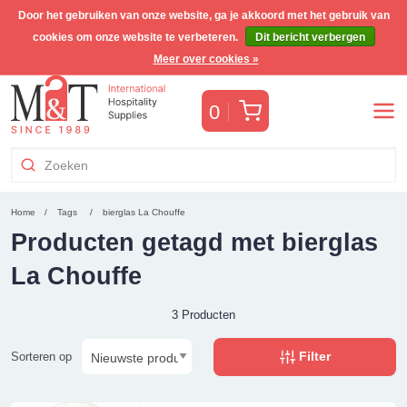
Door het gebruiken van onze website, ga je akkoord met het gebruik van
cookies om onze website te verbeteren.
Dit bericht verbergen
Gratis Benelux verzending voor orders >€255
(incl. BTW)
Meer over cookies »
Winkelwagen
0
Home
Tags
bierglas La Chouffe
Producten getagd met bierglas
La Chouffe
3 Producten
Filter
Sorteren op