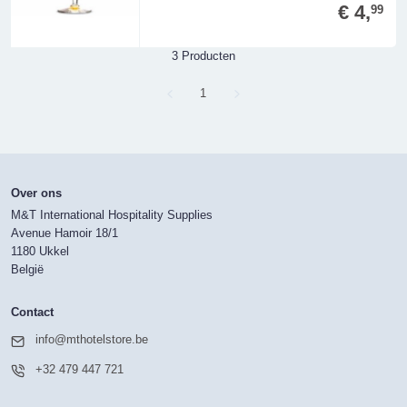
€ 4,
99
3 Producten
Page
1
Over ons
M&T International Hospitality Supplies
Avenue Hamoir 18/1
1180 Ukkel
België
Contact
info@mthotelstore.be
+32 479 447 721