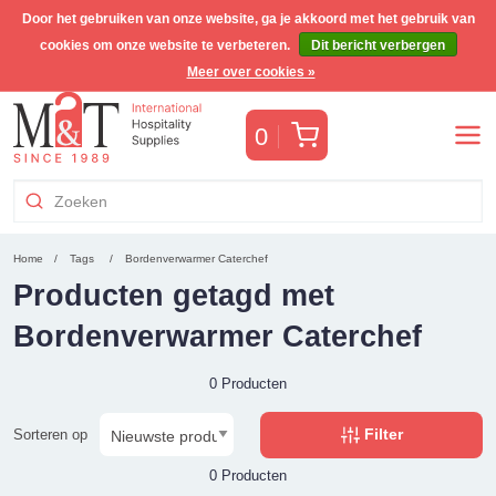
Door het gebruiken van onze website, ga je akkoord met het gebruik van
cookies om onze website te verbeteren.
Dit bericht verbergen
Gratis Benelux verzending voor orders >€255
(incl. BTW)
Meer over cookies »
Winkelwagen
0
Home
Tags
Bordenverwarmer Caterchef
Producten getagd met
Bordenverwarmer Caterchef
0 Producten
Filter
Sorteren op
0 Producten