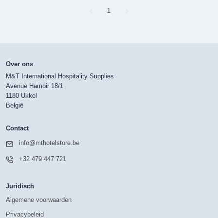
Page
1
Over ons
M&T International Hospitality Supplies
Avenue Hamoir 18/1
1180 Ukkel
België
Contact
info@mthotelstore.be
+32 479 447 721
Juridisch
Algemene voorwaarden
Privacybeleid