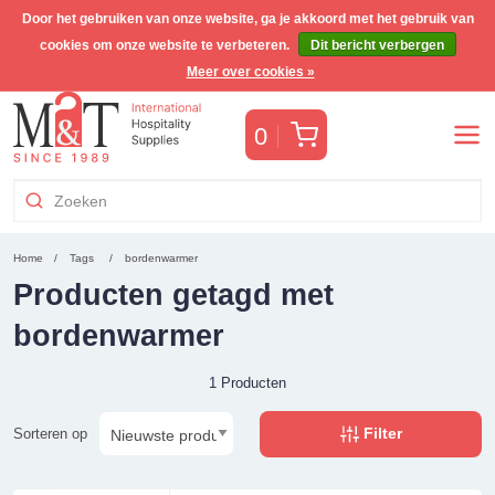
Door het gebruiken van onze website, ga je akkoord met het gebruik van
cookies om onze website te verbeteren.
Dit bericht verbergen
Gratis Benelux verzending voor orders >€255
(incl. BTW)
Meer over cookies »
Winkelwagen
0
Home
Tags
bordenwarmer
Producten getagd met
bordenwarmer
1 Producten
Filter
Sorteren op