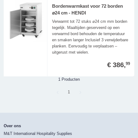
Bordenwarmkast voor 72 borden
⌀24 cm - HENDI
Verwarmt tot 72 stuks ⌀24 cm mm borden
tegelijk. Maaltijden geserveerd op een
verwarmd bord behouden de temperatuur
en smaken langer Inclusief 3 verwijderbare
planken. Eenvoudig te verplaatsen –
uitgerust met wielen.
€ 386,
99
1 Producten
Page
1
Over ons
M&T International Hospitality Supplies