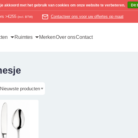
 je akkoord met het gebruik van cookies om onze website te verbeteren.
Dit 
ders >€255
Contacteer ons voor uw offertes op maat
(incl. BTW)
cten
Ruimtes
Merken
Over ons
Contact
mesje