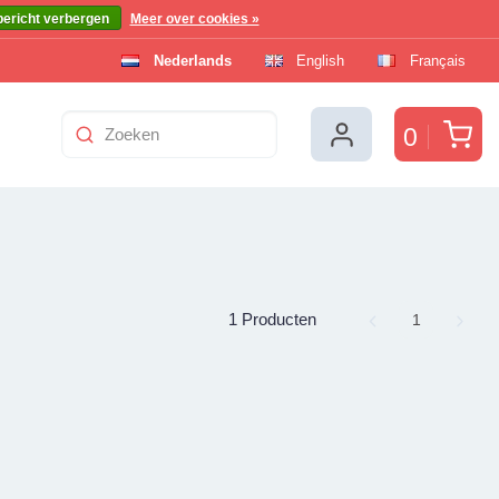
bericht verbergen
Meer over cookies »
Nederlands
English
Français
Win
0
1 Producten
Page
1