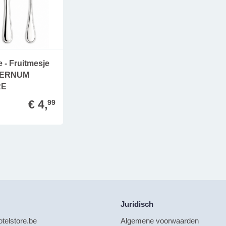
 - Fruitmesje
ETERNUM
RE
€ 4,
99
Juridisch
telstore.be
Algemene voorwaarden