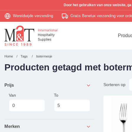
Door het gebruiken van onze website, ga
Wereldwijde verzending
Gratis Benelux verzending voor or
Produ
Home
Tags
botermesje
Producten getagd met boter
Sorteren op
Prijs
Van
To
Merken