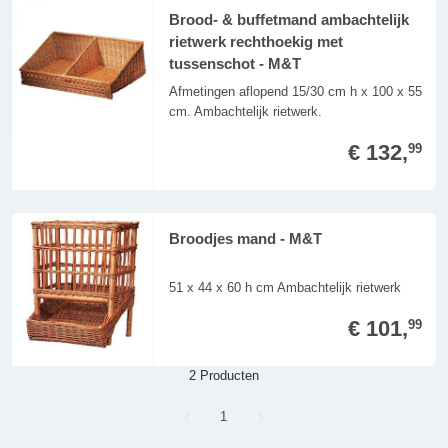
Brood- & buffetmand ambachtelijk
rietwerk rechthoekig met
tussenschot - M&T
Afmetingen aflopend 15/30 cm h x 100 x 55
cm. Ambachtelijk rietwerk.
€ 132,
99
Broodjes mand - M&T
51 x 44 x 60 h cm Ambachtelijk rietwerk
€ 101,
99
2 Producten
Page
1