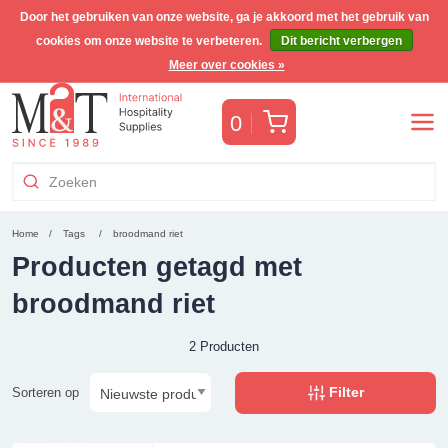
Door het gebruiken van onze website, ga je akkoord met het gebruik van
cookies om onze website te verbeteren.
Dit bericht verbergen
Gratis Benelux verzending voor orders >€255
(incl. BTW)
Meer over cookies »
Winkelwagen
0
Home
Tags
broodmand riet
Producten getagd met
broodmand riet
2 Producten
Filter
Sorteren op