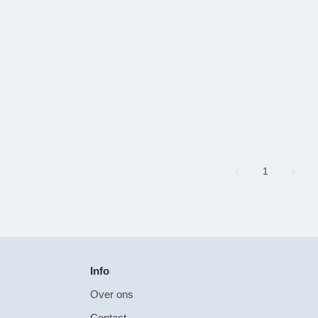
Page
1
Info
Over ons
Contact