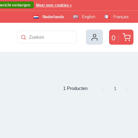
bericht verbergen
Meer over cookies »
Nederlands
English
Français
Win
0
1 Producten
Page
1