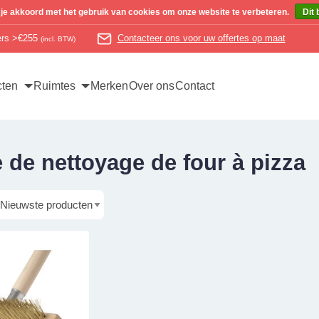
 je akkoord met het gebruik van cookies om onze website te verbeteren.
Dit 
ders >€255
Contacteer ons voor uw offertes op maat
(incl. BTW)
cten
Ruimtes
Merken
Over ons
Contact
de nettoyage de four à pizza