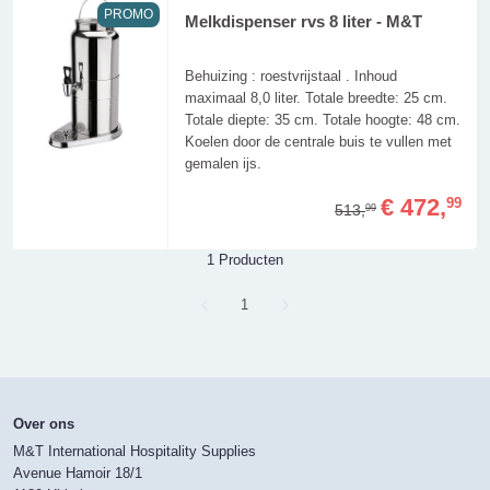
PROMO
Melkdispenser rvs 8 liter - M&T
Behuizing : roestvrijstaal . Inhoud
maximaal 8,0 liter. Totale breedte: 25 cm.
Totale diepte: 35 cm. Totale hoogte: 48 cm.
Koelen door de centrale buis te vullen met
gemalen ijs.
€ 472,
99
513,
99
1 Producten
Page
1
Over ons
M&T International Hospitality Supplies
Avenue Hamoir 18/1