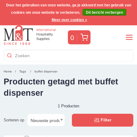
Door het gebruiken van onze website, ga je akkoord met het gebruik van
cookies om onze website te verbeteren.
Dit bericht verbergen
Gratis Benelux verzending voor orders >€255
(incl. BTW)
Meer over cookies »
Winkelwagen
0
Home
Tags
buffet dispenser
Producten getagd met buffet
dispenser
1 Producten
Filter
Sorteren op