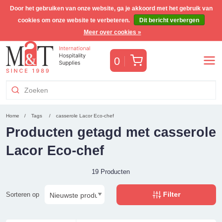
Door het gebruiken van onze website, ga je akkoord met het gebruik van
cookies om onze website te verbeteren.
Dit bericht verbergen
Gratis Benelux verzending voor orders >€255
(incl. BTW)
Meer over cookies »
Winkelwagen
0
Home
Tags
casserole Lacor Eco-chef
Producten getagd met casserole
Lacor Eco-chef
19 Producten
Filter
Sorteren op