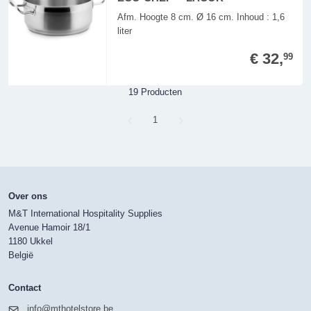
Afm. Hoogte 8 cm. Ø 16 cm. Inhoud : 1,6
liter
€ 32,
99
19 Producten
Page
1
Over ons
M&T International Hospitality Supplies
Avenue Hamoir 18/1
1180 Ukkel
België
Contact
info@mthotelstore.be